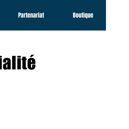
Partenariat
Boutique
ialité
t les informations
éraux. Vous ne devez
s sur ce que vous
ider à comprendre et