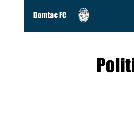
Domtac FC
Polit
Ce modèle est un exem
fournies ici ne sont
pas vous fier à ce m
devez faire. Nous vo
à élaborer votre poli