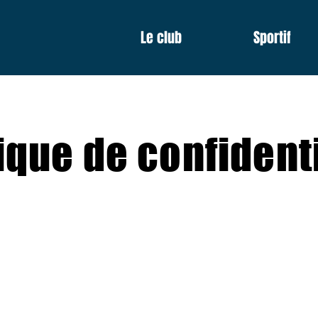
Le club
Sportif
ique de confident
ple de texte et ne peut pas être publié. Les explications e
 que des explications, des informations et des exemples gén
odèle comme à un conseil juridique ou à des recommandation
us recommandons de demander un avis juridique pour vous a
tique de protection de confidentialité.