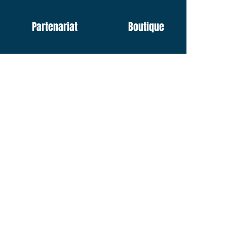
Partenariat
Boutique